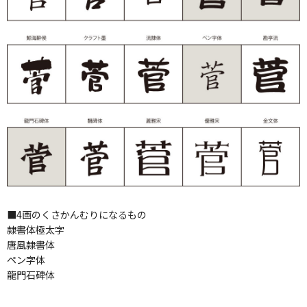
■4画のくさかんむりになるもの
隷書体極太字
唐風隷書体
ペン字体
龍門石碑体