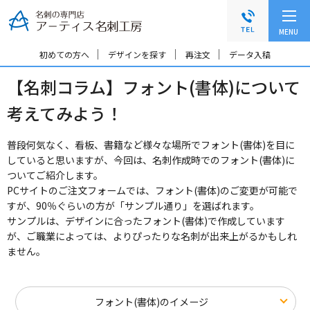
グ
本
ロ
フ
ロ
文
ー
ッ
MENU
ー
へ
カ
タ
バ
ル
ー
初めての方へ
デザインを探す
再注文
データ入稿
ル
ナ
へ
【名刺コラム】フォント(書体)について
ナ
ビ
ビ
ゲ
考えてみよう！
ゲ
ー
ー
シ
シ
ョ
普段何気なく、看板、書籍など様々な場所でフォント(書体)を目に
ョ
ン
していると思いますが、今回は、名刺作成時でのフォント(書体)に
ン
へ
ついてご紹介します。
へ
PCサイトのご注文フォームでは、フォント(書体)のご変更が可能で
すが、90％ぐらいの方が「サンプル通り」を選ばれます。
サンプルは、デザインに合ったフォント(書体)で作成しています
が、ご職業によっては、よりぴったりな名刺が出来上がるかもしれ
ません。
フォント(書体)のイメージ