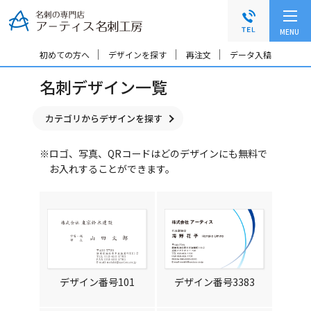
グ
本
ロ
フ
ロ
文
ー
ッ
MENU
ー
へ
カ
タ
バ
ル
ー
初めての方へ
デザインを探す
再注文
データ入稿
ル
ナ
へ
名刺デザイン一覧
ナ
ビ
ビ
ゲ
ゲ
ー
カテゴリからデザインを探す
ー
シ
シ
ョ
※ロゴ、写真、QRコードはどのデザインにも無料で
ョ
ン
お入れすることができます。
ン
へ
へ
デザイン番号101
デザイン番号3383