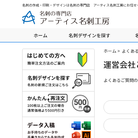
グ
本
ロ
フ
名刺の作成・印刷・デザインは名刺の専門店 アーティス名刺工房にお任せ
ロ
文
ー
ッ
ー
へ
カ
タ
バ
ル
ー
ル
ナ
へ
ホーム
名刺デザインを探す
ナ
ビ
ビ
ゲ
ゲ
ー
ホーム
>
よくあ
ー
シ
運営会社
シ
ョ
ョ
ン
ン
へ
よくあるご質問の
へ