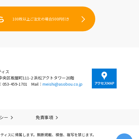
ら
100枚以上ご注文の場合500円引き
ティス
央区板屋町111-2 浜松アクトタワー20階
X：053-459-1701
Mail：
meishi@asobou.co.jp
シー
免責事項
ーティスに帰属します。無断掲載、模倣、複写を禁じます。