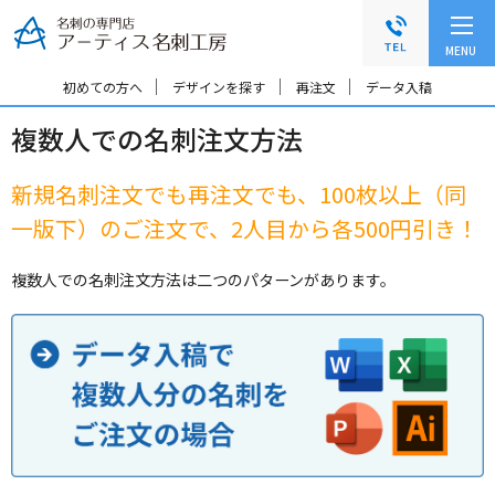
グ
本
ロ
フ
ロ
文
ー
ッ
MENU
ー
へ
カ
タ
バ
ル
ー
初めての方へ
デザインを探す
再注文
データ入稿
ル
ナ
へ
複数人での名刺注文方法
ナ
ビ
ビ
ゲ
ゲ
ー
新規名刺注文でも再注文でも、100枚以上（同
ー
シ
一版下）のご注文で、2人目から各500円引き！
シ
ョ
ョ
ン
ン
へ
複数人での名刺注文方法は二つのパターンがあります。
へ