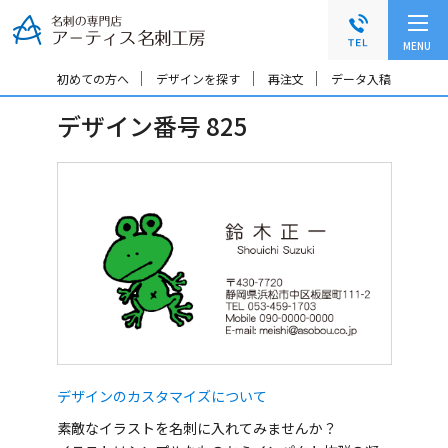
グ
本
ロ
フ
ロ
文
ー
ッ
MENU
ー
へ
カ
タ
バ
ル
ー
初めての方へ
デザインを探す
再注文
データ入稿
ル
ナ
へ
デザイン番号 825
ナ
ビ
ビ
ゲ
ゲ
ー
ー
シ
シ
ョ
ョ
ン
ン
へ
へ
デザインのカスタマイズについて
素敵なイラストを名刺に入れてみませんか？