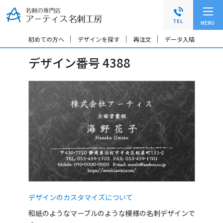
グ
本
ロ
フ
ロ
文
ー
ッ
MENU
ー
へ
カ
タ
バ
ル
ー
初めての方へ
デザインを探す
再注文
データ入稿
ル
ナ
へ
デザイン番号 4388
ナ
ビ
ビ
ゲ
ゲ
ー
ー
シ
シ
ョ
ョ
ン
ン
へ
へ
デザインのカスタマイズについて
和紙のようなマーブルのような模様の名刺デザインで