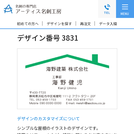
グ
本
ロ
フ
ロ
文
ー
ッ
MENU
ー
へ
カ
タ
バ
ル
ー
初めての方へ
デザインを探す
再注文
データ入稿
ル
ナ
へ
デザイン番号 3831
ナ
ビ
ビ
ゲ
ゲ
ー
ー
シ
シ
ョ
ョ
ン
ン
へ
へ
デザインのカスタマイズについて
シンプルな屋根のイラストのデザインです。