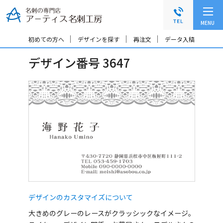
グ
本
ロ
フ
ロ
文
ー
ッ
MENU
ー
へ
カ
タ
バ
ル
ー
初めての方へ
デザインを探す
再注文
データ入稿
ル
ナ
へ
デザイン番号 3647
ナ
ビ
ビ
ゲ
ゲ
ー
ー
シ
シ
ョ
ョ
ン
ン
へ
へ
デザインのカスタマイズについて
大きめのグレーのレースがクラッシックなイメージ。