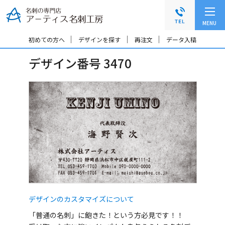
グ
本
ロ
フ
ロ
文
ー
ッ
MENU
ー
へ
カ
タ
バ
ル
ー
初めての方へ
デザインを探す
再注文
データ入稿
ル
ナ
へ
デザイン番号 3470
ナ
ビ
ビ
ゲ
ゲ
ー
ー
シ
シ
ョ
ョ
ン
ン
へ
へ
デザインのカスタマイズについて
「普通の名刺」に飽きた！という方必見です！！