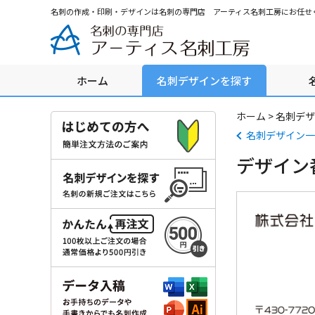
グ
本
ロ
フ
名刺の作成・印刷・デザインは名刺の専門店 アーティス名刺工房にお任せ
ロ
文
ー
ッ
ー
へ
カ
タ
バ
ル
ー
ル
ナ
へ
ホーム
名刺デザインを探す
ナ
ビ
ビ
ゲ
ゲ
ー
ホーム
>
名刺デザ
ー
シ
名刺デザイン一
シ
ョ
デザイン番
ョ
ン
ン
へ
へ