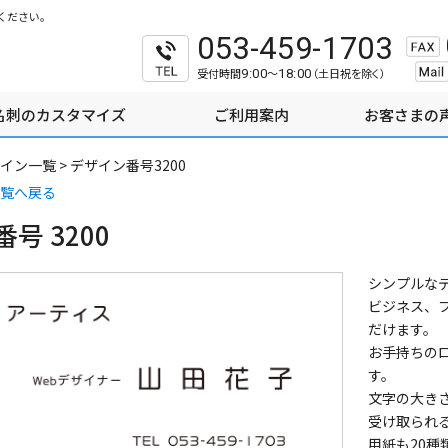
ください。
053-459-1703
受付時間
～
（土日祝を除く）
9:00
18:00
名刺のカスタマイズ
ご利用案内
お客さまの
イン一覧
>
デザイン番号3200
覧へ戻る
号 3200
シンプルな
ビジネス、
だけます。
お手持ちの
す。
文字の大き
受け取られ
用紙も20