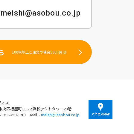
meishi@asobou.co.jp
ら
100枚以上ご注文の場合500円引き
ティス
央区板屋町111-2 浜松アクトタワー20階
X：053-459-1701
Mail：
meishi@asobou.co.jp