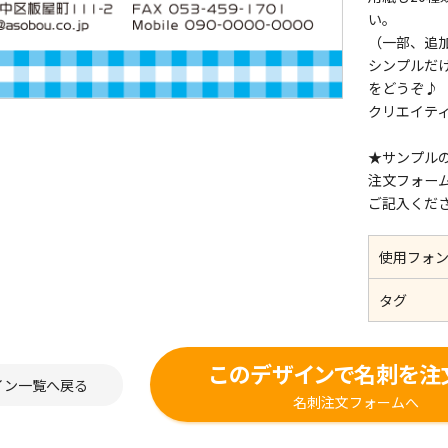
い。
（一部、追
シンプルだ
をどうぞ♪
クリエイテ
★サンプル
注文フォー
ご記入くだ
使用フォ
タグ
このデザインで名刺を注
イン一覧へ戻る
名刺注文フォームへ