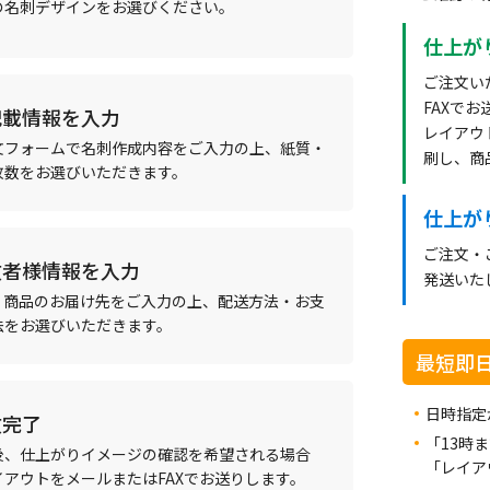
の名刺デザインをお選びください。
仕上が
ご注文い
FAXで
記載情報を入力
レイアウ
文フォームで名刺作成内容をご入力の上、紙質・
刷し、商
枚数をお選びいただきます。
仕上が
ご注文・
文者様情報を入力
発送いた
、商品のお届け先をご入力の上、配送方法・お支
法をお選びいただきます。
最短即
日時指定
文完了
「13時
後、仕上がりイメージの確認を希望される場合
「レイア
イアウトをメールまたはFAXでお送りします。