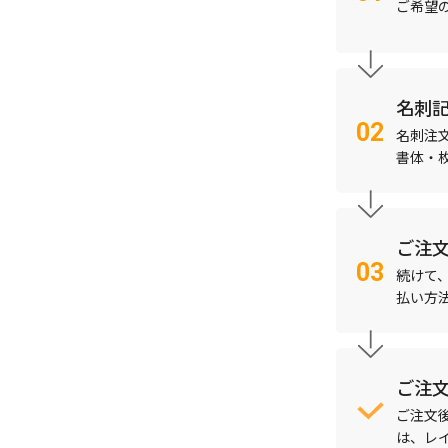
ご希望
名刺
名刺注
書体・
ご注
続けて
払い方
ご注
ご注文
は、レ