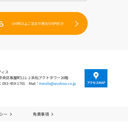
ら
100枚以上ご注文の場合500円引き
ティス
央区板屋町111-2 浜松アクトタワー20階
X：053-459-1701
Mail：
meishi@asobou.co.jp
シー
免責事項