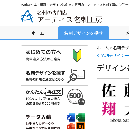
グ
本
ロ
フ
名刺の作成・印刷・デザインは名刺の専門店 アーティス名刺工房にお任せ
ロ
文
ー
ッ
ー
へ
カ
タ
バ
ル
ー
ル
ナ
へ
ホーム
名刺デザインを探す
ナ
ビ
ビ
ゲ
ゲ
ー
ホーム
>
名刺デザ
ー
シ
名刺デザイン一
シ
ョ
デザイン番
ョ
ン
ン
へ
へ