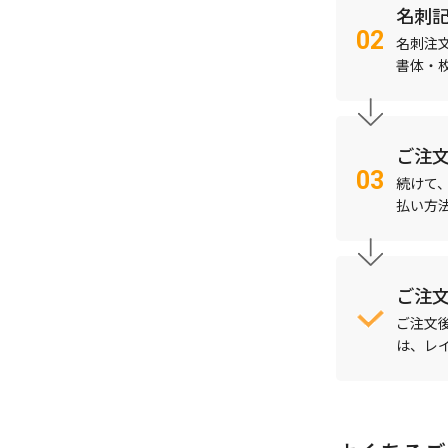
名刺
名刺注
書体・
ご注
続けて
払い方
ご注
ご注文
は、レ