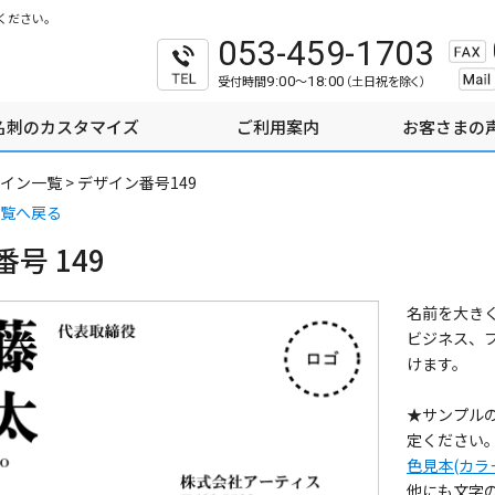
ください。
053-459-1703
受付時間
～
（土日祝を除く）
9:00
18:00
名刺のカスタマイズ
ご利用案内
お客さまの
イン一覧
>
デザイン番号149
覧へ戻る
号 149
名前を大き
ビジネス、
けます。
★サンプル
定ください
色見本(カラ
他にも文字