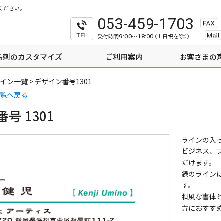
ください。
053-459-1703
受付時間
～
（土日祝を除く）
9:00
18:00
名刺のカスタマイズ
ご利用案内
お客さまの
イン一覧
>
デザイン番号1301
覧へ戻る
号 1301
ラインの入
ビジネス、
だけます。
緑のライン
す。
和風な書体
方におすす