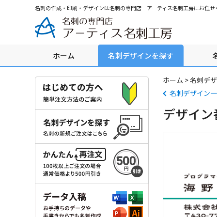
グ
本
ロ
フ
名刺の作成・印刷・デザインは名刺の専門店 アーティス名刺工房にお任せ
ロ
文
ー
ッ
ー
へ
カ
タ
バ
ル
ー
ル
ナ
へ
ホーム
名刺デザインを探す
ナ
ビ
ビ
ゲ
ゲ
ー
ホーム
>
名刺デザ
ー
シ
名刺デザイン一
シ
ョ
デザイン番
ョ
ン
ン
へ
へ