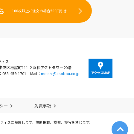
ら
100枚以上ご注文の場合500円引き
ティス
央区板屋町111-2 浜松アクトタワー20階
X：053-459-1701
Mail：
meishi@asobou.co.jp
シー
免責事項
ーティスに帰属します。無断掲載、模倣、複写を禁じます。