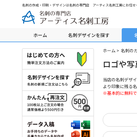
グ
本
ロ
フ
名刺の作成・印刷・デザインは名刺の専門店 アーティス名刺工房にお任せ
ロ
文
ー
ッ
ー
へ
カ
タ
バ
ル
ー
ル
ナ
へ
ホーム
名刺デザインを探す
ナ
ビ
ビ
ゲ
ゲ
ー
ホーム
>
名刺の
ー
シ
ロゴや写
シ
ョ
ョ
ン
ン
へ
当店の名刺デザイ
へ
より印象に残る名
※基本的に無料で