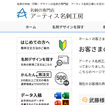
グ
本
ロ
フ
名刺の作成・印刷・デザインは名刺の専門店 アーティス名刺工房にお任せ
ロ
文
ー
ッ
ー
へ
カ
タ
バ
ル
ー
ル
ナ
へ
ホーム
名刺デザインを探す
ナ
ビ
ビ
ゲ
ゲ
ー
ホーム
>
お客さま
ー
シ
お客さま
シ
ョ
ョ
ン
ン
へ
アーティス名刺工
へ
ってまいりました
こちらのページで
現在のお客様の声
武藤様