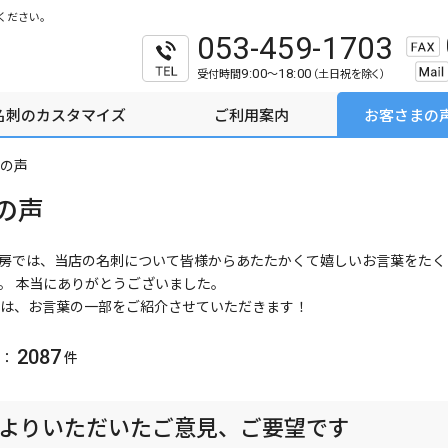
ください。
053-459-1703
受付時間
～
（土日祝を除く）
9:00
18:00
名刺のカスタマイズ
ご利用案内
お客さまの
の声
の声
房では、当店の名刺について皆様からあたたかくて嬉しいお言葉をたく
。 本当にありがとうございました。
は、お言葉の一部をご紹介させていただきます！
2087
：
件
よりいただいたご意見、ご要望です