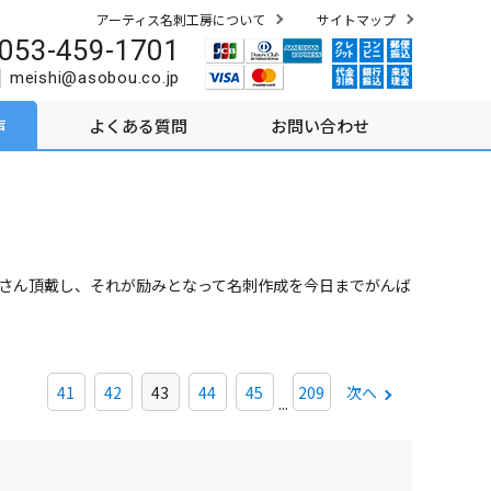
アーティス名刺工房について
サイトマップ
053-459-1701
meishi@asobou.co.jp
声
よくある質問
お問い合わせ
さん頂戴し、それが励みとなって名刺作成を今日までがんば
41
42
43
44
45
209
次へ
...