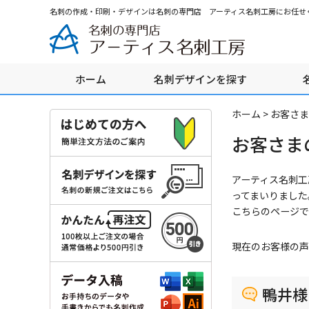
グ
本
ロ
フ
名刺の作成・印刷・デザインは名刺の専門店 アーティス名刺工房にお任せ
ロ
文
ー
ッ
ー
へ
カ
タ
バ
ル
ー
ル
ナ
へ
ホーム
名刺デザインを探す
ナ
ビ
ビ
ゲ
ゲ
ー
ホーム
>
お客さま
ー
シ
お客さま
シ
ョ
ョ
ン
ン
へ
アーティス名刺工
へ
ってまいりました
こちらのページで
現在のお客様の声
鴨井様