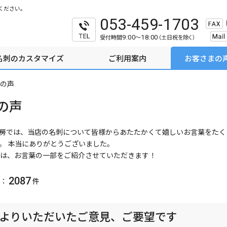
ください。
053-459-1703
受付時間
～
（土日祝を除く）
9:00
18:00
名刺のカスタマイズ
ご利用案内
お客さまの
の声
の声
房では、当店の名刺について皆様からあたたかくて嬉しいお言葉をたく
。 本当にありがとうございました。
は、お言葉の一部をご紹介させていただきます！
2087
：
件
よりいただいたご意見、ご要望です