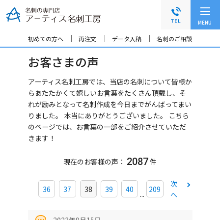
グ
本
ロ
フ
ロ
文
ー
ッ
MENU
ー
へ
カ
タ
バ
ル
ー
初めての方へ
再注文
データ入稿
名刺のご相談
ル
ナ
へ
お客さまの声
ナ
ビ
ビ
ゲ
ゲ
ー
アーティス名刺工房では、当店の名刺について皆様か
ー
シ
らあたたかくて嬉しいお言葉をたくさん頂戴し、そ
シ
ョ
れが励みとなって名刺作成を今日までがんばってまい
ョ
ン
りました。 本当にありがとうございました。
こちら
ン
へ
のページでは、お言葉の一部をご紹介させていただ
へ
きます！
2087
現在のお客様の声：
件
次
36
37
38
39
40
209
...
へ