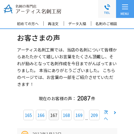
グ
本
ロ
フ
ロ
文
ー
ッ
MENU
ー
へ
カ
タ
バ
ル
ー
初めての方へ
再注文
データ入稿
名刺のご相談
ル
ナ
へ
お客さまの声
ナ
ビ
ビ
ゲ
ゲ
ー
アーティス名刺工房では、当店の名刺について皆様か
ー
シ
らあたたかくて嬉しいお言葉をたくさん頂戴し、そ
シ
ョ
れが励みとなって名刺作成を今日までがんばってまい
ョ
ン
りました。 本当にありがとうございました。
こちら
ン
へ
のページでは、お言葉の一部をご紹介させていただ
へ
きます！
2087
現在のお客様の声：
件
次
165
166
167
168
169
209
...
へ